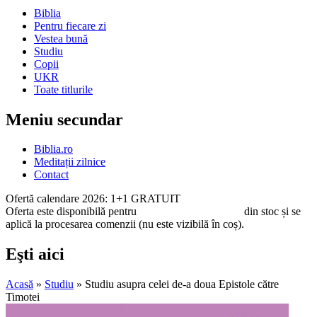
Biblia
Pentru fiecare zi
Vestea bună
Studiu
Copii
UKR
Toate titlurile
Meniu secundar
Biblia.ro
Meditații zilnice
Contact
Ofertă calendare 2026: 1+1 GRATUIT
Oferta este disponibilă pentru
toate calendarele 2026
din stoc și se
aplică la procesarea comenzii (nu este vizibilă în coș).
Eşti aici
Acasă
»
Studiu
» Studiu asupra celei de-a doua Epistole către
Timotei