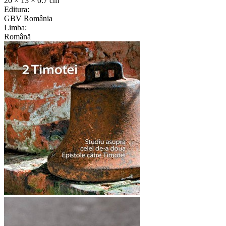
20 × 13 × 0.7 cm
Editura:
GBV România
Limba:
Română