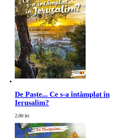
De Paște... Ce s-a întâmplat în
Ierusalim?
2,00 lei