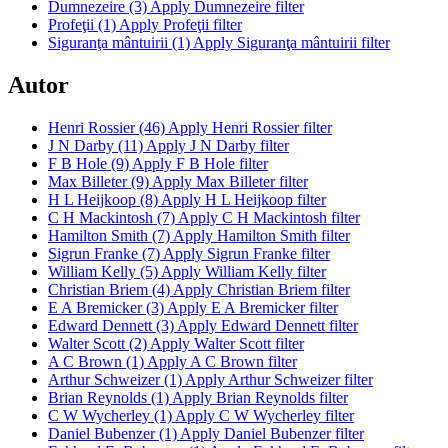
Dumnezeire (3)
Apply Dumnezeire filter
Profeţii (1)
Apply Profeţii filter
Siguranţa mântuirii (1)
Apply Siguranţa mântuirii filter
Autor
Henri Rossier (46)
Apply Henri Rossier filter
J N Darby (11)
Apply J N Darby filter
F B Hole (9)
Apply F B Hole filter
Max Billeter (9)
Apply Max Billeter filter
H L Heijkoop (8)
Apply H L Heijkoop filter
C H Mackintosh (7)
Apply C H Mackintosh filter
Hamilton Smith (7)
Apply Hamilton Smith filter
Sigrun Franke (7)
Apply Sigrun Franke filter
William Kelly (5)
Apply William Kelly filter
Christian Briem (4)
Apply Christian Briem filter
E A Bremicker (3)
Apply E A Bremicker filter
Edward Dennett (3)
Apply Edward Dennett filter
Walter Scott (2)
Apply Walter Scott filter
A C Brown (1)
Apply A C Brown filter
Arthur Schweizer (1)
Apply Arthur Schweizer filter
Brian Reynolds (1)
Apply Brian Reynolds filter
C W Wycherley (1)
Apply C W Wycherley filter
Daniel Bubenzer (1)
Apply Daniel Bubenzer filter