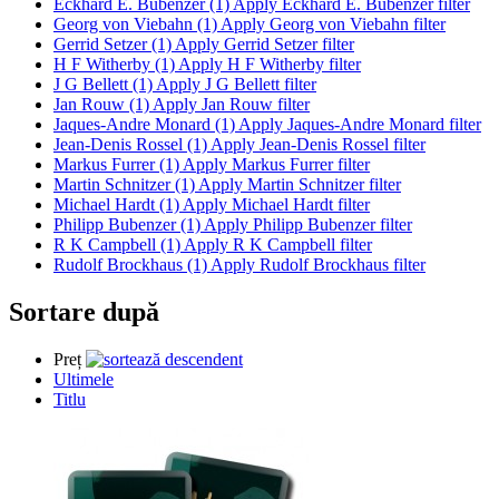
Eckhard E. Bubenzer (1)
Apply Eckhard E. Bubenzer filter
Georg von Viebahn (1)
Apply Georg von Viebahn filter
Gerrid Setzer (1)
Apply Gerrid Setzer filter
H F Witherby (1)
Apply H F Witherby filter
J G Bellett (1)
Apply J G Bellett filter
Jan Rouw (1)
Apply Jan Rouw filter
Jaques-Andre Monard (1)
Apply Jaques-Andre Monard filter
Jean-Denis Rossel (1)
Apply Jean-Denis Rossel filter
Markus Furrer (1)
Apply Markus Furrer filter
Martin Schnitzer (1)
Apply Martin Schnitzer filter
Michael Hardt (1)
Apply Michael Hardt filter
Philipp Bubenzer (1)
Apply Philipp Bubenzer filter
R K Campbell (1)
Apply R K Campbell filter
Rudolf Brockhaus (1)
Apply Rudolf Brockhaus filter
Sortare după
Preț
Ultimele
Titlu