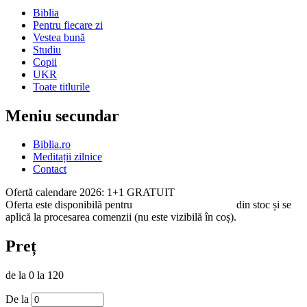
Biblia
Pentru fiecare zi
Vestea bună
Studiu
Copii
UKR
Toate titlurile
Meniu secundar
Biblia.ro
Meditații zilnice
Contact
Ofertă calendare 2026: 1+1 GRATUIT
Oferta este disponibilă pentru
toate calendarele 2026
din stoc și se
aplică la procesarea comenzii (nu este vizibilă în coș).
Preț
de la 0 la 120
De la