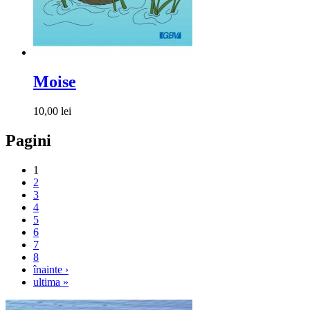
Moise
10,00 lei
Pagini
1
2
3
4
5
6
7
8
înainte ›
ultima »