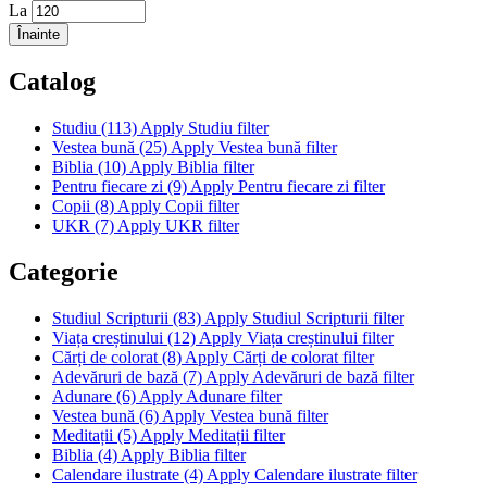
La
Catalog
Studiu (113)
Apply Studiu filter
Vestea bună (25)
Apply Vestea bună filter
Biblia (10)
Apply Biblia filter
Pentru fiecare zi (9)
Apply Pentru fiecare zi filter
Copii (8)
Apply Copii filter
UKR (7)
Apply UKR filter
Categorie
Studiul Scripturii (83)
Apply Studiul Scripturii filter
Viața creștinului (12)
Apply Viața creștinului filter
Cărți de colorat (8)
Apply Cărți de colorat filter
Adevăruri de bază (7)
Apply Adevăruri de bază filter
Adunare (6)
Apply Adunare filter
Vestea bună (6)
Apply Vestea bună filter
Meditații (5)
Apply Meditații filter
Biblia (4)
Apply Biblia filter
Calendare ilustrate (4)
Apply Calendare ilustrate filter