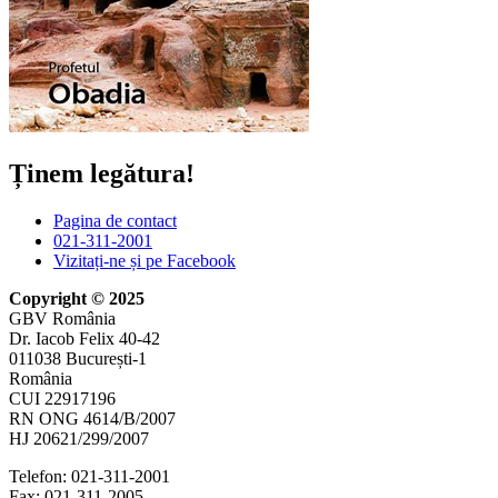
Ținem legătura!
Pagina de contact
021-311-2001
Vizitați-ne și pe Facebook
Copyright © 2025
GBV România
Dr. Iacob Felix 40-42
011038 București-1
România
CUI 22917196
RN ONG 4614/B/2007
HJ 20621/299/2007
Telefon:
021-311-2001
Fax: 021-311-2005