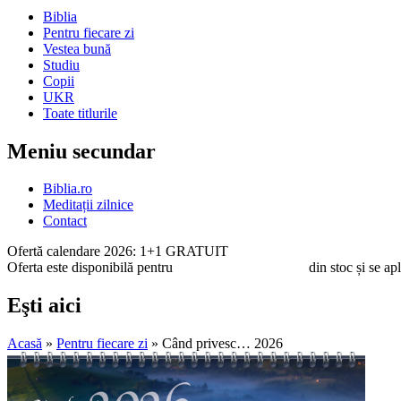
Biblia
Pentru fiecare zi
Vestea bună
Studiu
Copii
UKR
Toate titlurile
Meniu secundar
Biblia.ro
Meditații zilnice
Contact
Ofertă calendare 2026: 1+1 GRATUIT
Oferta este disponibilă pentru
toate calendarele 2026
din stoc și se ap
Eşti aici
Acasă
»
Pentru fiecare zi
» Când privesc… 2026